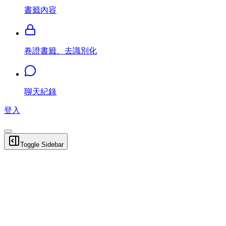
書籤內容
卷證書籤、去識別化
聊天紀錄
登入
Toggle Sidebar