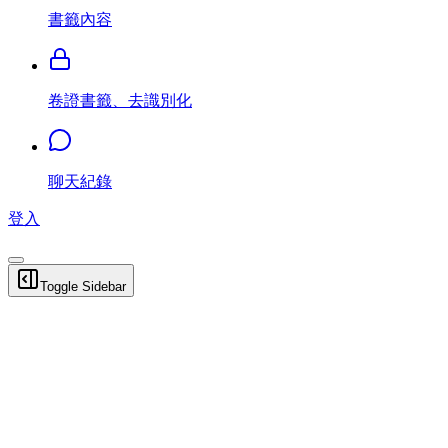
書籤內容
卷證書籤、去識別化
聊天紀錄
登入
Toggle Sidebar