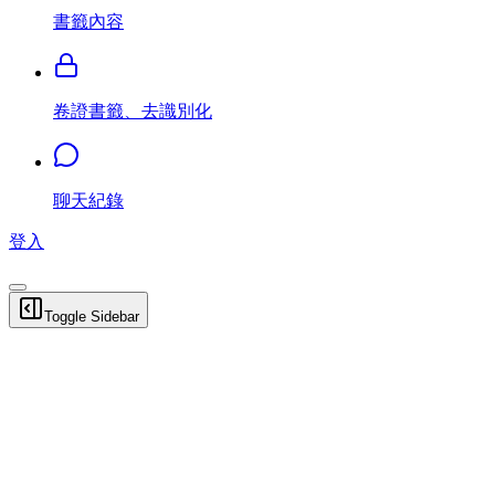
書籤內容
卷證書籤、去識別化
聊天紀錄
登入
Toggle Sidebar