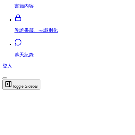
書籤內容
卷證書籤、去識別化
聊天紀錄
登入
Toggle Sidebar