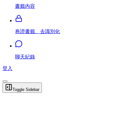
書籤內容
卷證書籤、去識別化
聊天紀錄
登入
Toggle Sidebar