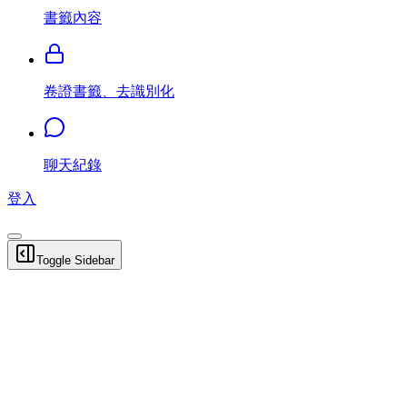
書籤內容
卷證書籤、去識別化
聊天紀錄
登入
Toggle Sidebar