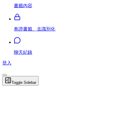
書籤內容
卷證書籤、去識別化
聊天紀錄
登入
Toggle Sidebar