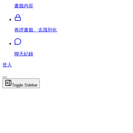
書籤內容
卷證書籤、去識別化
聊天紀錄
登入
Toggle Sidebar