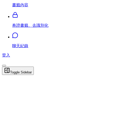
書籤內容
卷證書籤、去識別化
聊天紀錄
登入
Toggle Sidebar