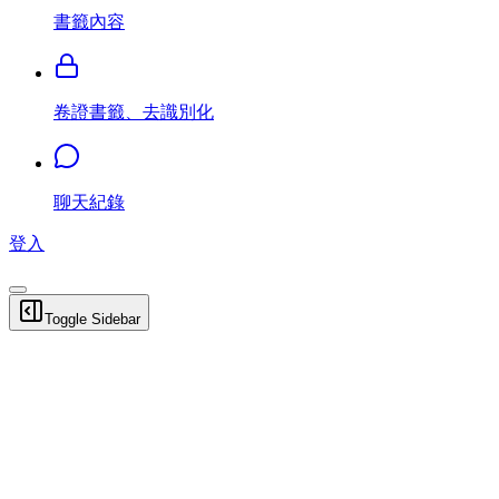
書籤內容
卷證書籤、去識別化
聊天紀錄
登入
Toggle Sidebar