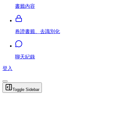
書籤內容
卷證書籤、去識別化
聊天紀錄
登入
Toggle Sidebar