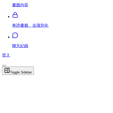
書籤內容
卷證書籤、去識別化
聊天紀錄
登入
Toggle Sidebar