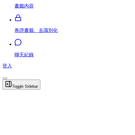
書籤內容
卷證書籤、去識別化
聊天紀錄
登入
Toggle Sidebar