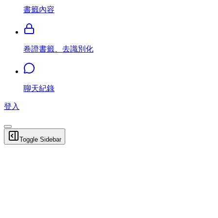
書籤內容
卷證書籤、去識別化
聊天紀錄
登入
Toggle Sidebar