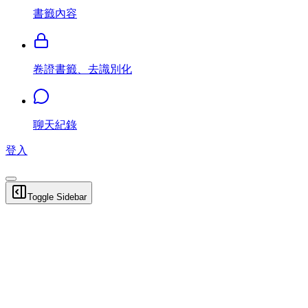
書籤內容
卷證書籤、去識別化
聊天紀錄
登入
Toggle Sidebar