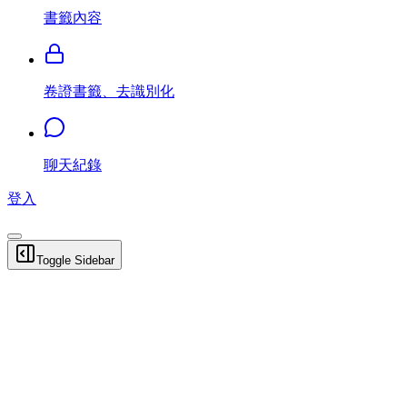
書籤內容
卷證書籤、去識別化
聊天紀錄
登入
Toggle Sidebar