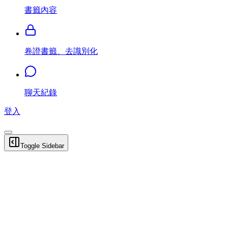
書籤內容
卷證書籤、去識別化
聊天紀錄
登入
Toggle Sidebar