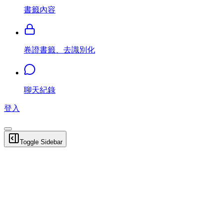
書籤內容
卷證書籤、去識別化
聊天紀錄
登入
Toggle Sidebar