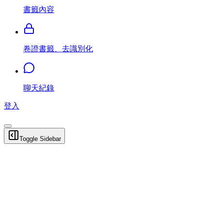
書籤內容
卷證書籤、去識別化
聊天紀錄
登入
Toggle Sidebar