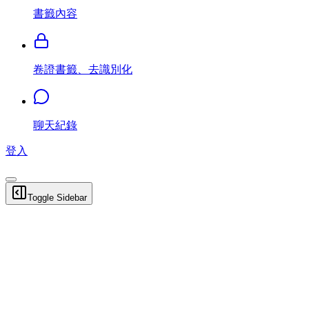
書籤內容
卷證書籤、去識別化
聊天紀錄
登入
Toggle Sidebar