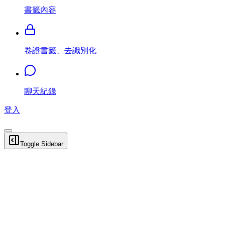
書籤內容
卷證書籤、去識別化
聊天紀錄
登入
Toggle Sidebar