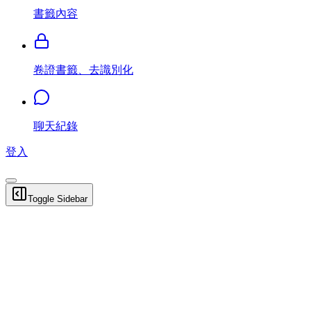
書籤內容
卷證書籤、去識別化
聊天紀錄
登入
Toggle Sidebar