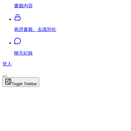
書籤內容
卷證書籤、去識別化
聊天紀錄
登入
Toggle Sidebar