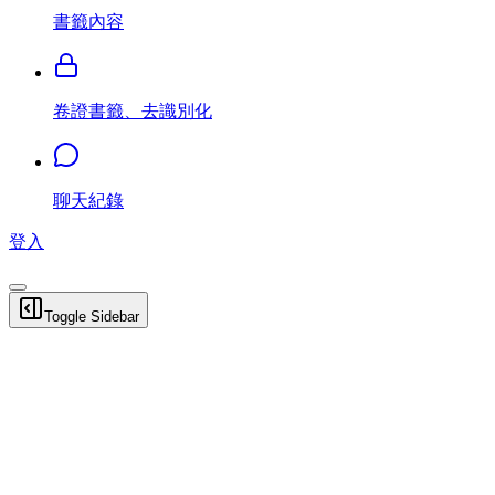
書籤內容
卷證書籤、去識別化
聊天紀錄
登入
Toggle Sidebar