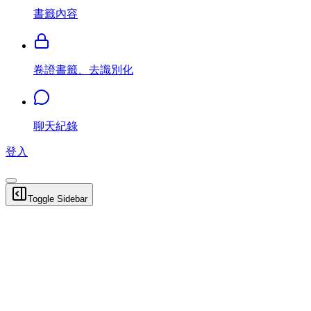
書籤內容
卷證書籤、去識別化
聊天紀錄
登入
Toggle Sidebar