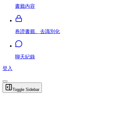
書籤內容
卷證書籤、去識別化
聊天紀錄
登入
Toggle Sidebar