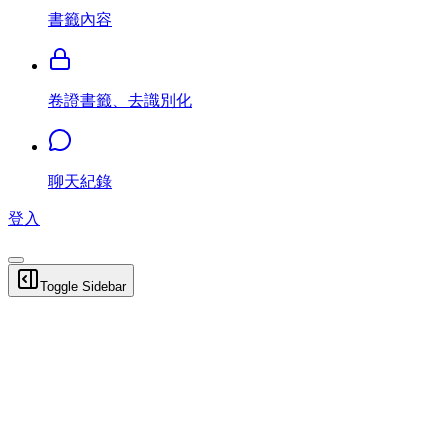
書籤內容
卷證書籤、去識別化
聊天紀錄
登入
Toggle Sidebar