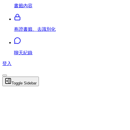
書籤內容
卷證書籤、去識別化
聊天紀錄
登入
Toggle Sidebar