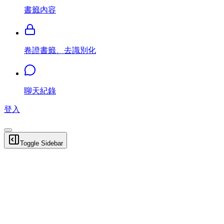
書籤內容
卷證書籤、去識別化
聊天紀錄
登入
Toggle Sidebar