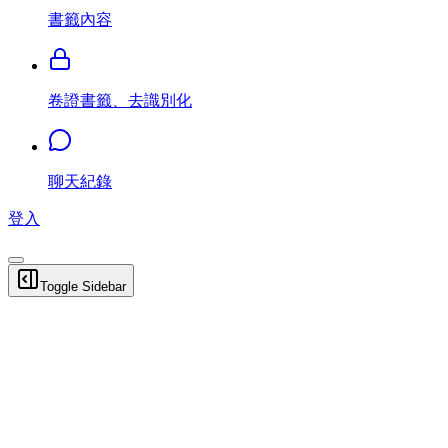
書籤內容
卷證書籤、去識別化
聊天紀錄
登入
Toggle Sidebar