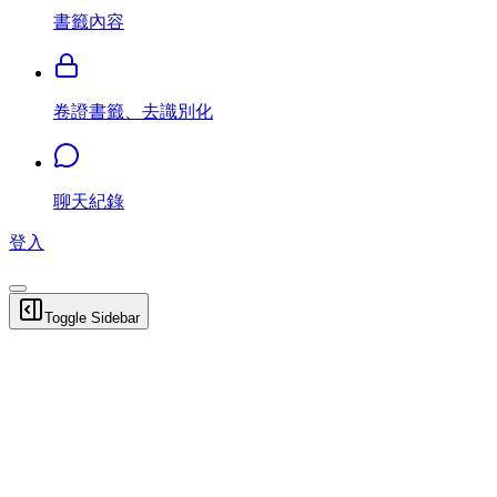
書籤內容
卷證書籤、去識別化
聊天紀錄
登入
Toggle Sidebar