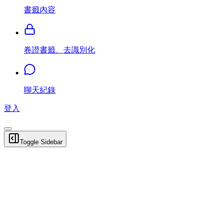
書籤內容
卷證書籤、去識別化
聊天紀錄
登入
Toggle Sidebar