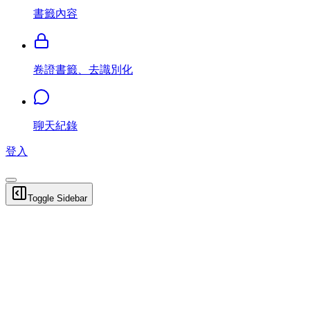
書籤內容
卷證書籤、去識別化
聊天紀錄
登入
Toggle Sidebar