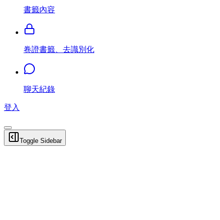
書籤內容
卷證書籤、去識別化
聊天紀錄
登入
Toggle Sidebar