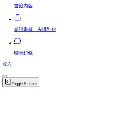
書籤內容
卷證書籤、去識別化
聊天紀錄
登入
Toggle Sidebar