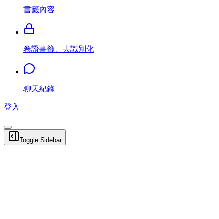
書籤內容
卷證書籤、去識別化
聊天紀錄
登入
Toggle Sidebar