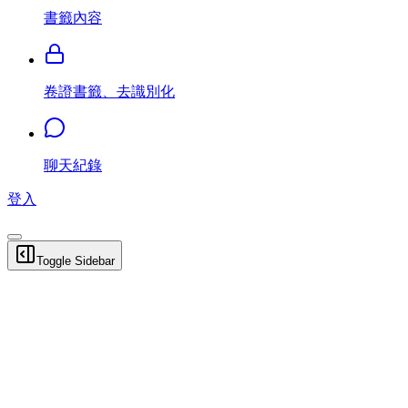
書籤內容
卷證書籤、去識別化
聊天紀錄
登入
Toggle Sidebar