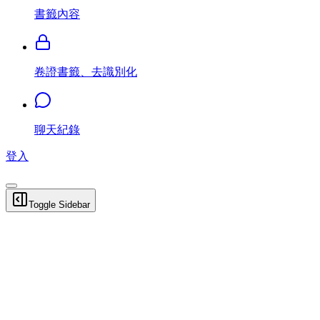
書籤內容
卷證書籤、去識別化
聊天紀錄
登入
Toggle Sidebar