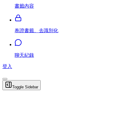
書籤內容
卷證書籤、去識別化
聊天紀錄
登入
Toggle Sidebar