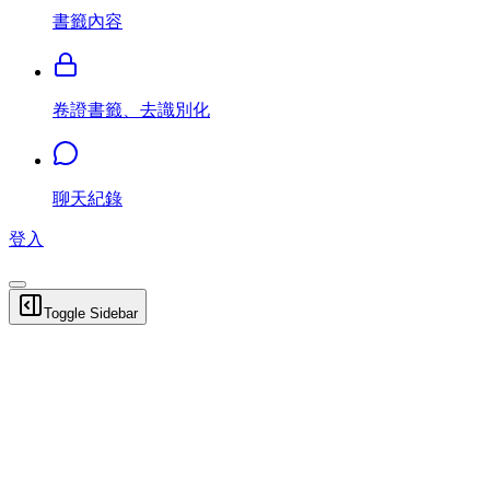
書籤內容
卷證書籤、去識別化
聊天紀錄
登入
Toggle Sidebar