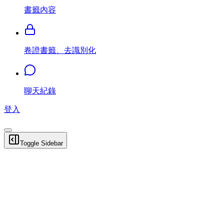
書籤內容
卷證書籤、去識別化
聊天紀錄
登入
Toggle Sidebar