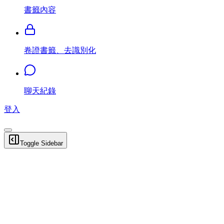
書籤內容
卷證書籤、去識別化
聊天紀錄
登入
Toggle Sidebar