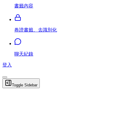
書籤內容
卷證書籤、去識別化
聊天紀錄
登入
Toggle Sidebar