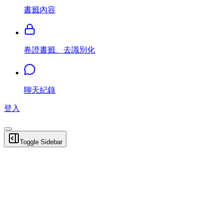
書籤內容
卷證書籤、去識別化
聊天紀錄
登入
Toggle Sidebar