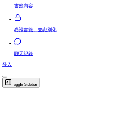
書籤內容
卷證書籤、去識別化
聊天紀錄
登入
Toggle Sidebar