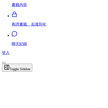
書籤內容
卷證書籤、去識別化
聊天紀錄
登入
Toggle Sidebar