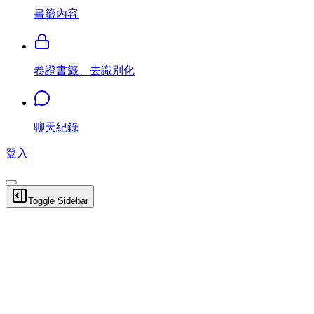
書籤內容
卷證書籤、去識別化
聊天紀錄
登入
Toggle Sidebar