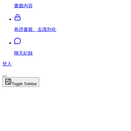
書籤內容
卷證書籤、去識別化
聊天紀錄
登入
Toggle Sidebar