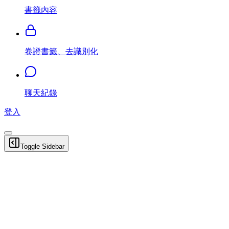
書籤內容
卷證書籤、去識別化
聊天紀錄
登入
Toggle Sidebar