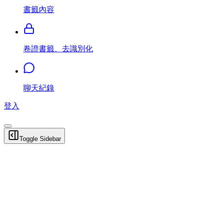
書籤內容
卷證書籤、去識別化
聊天紀錄
登入
Toggle Sidebar